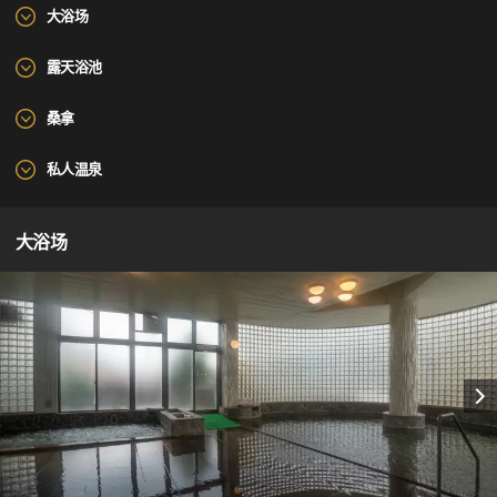
大浴场
露天浴池
桑拿
私人温泉
大浴场