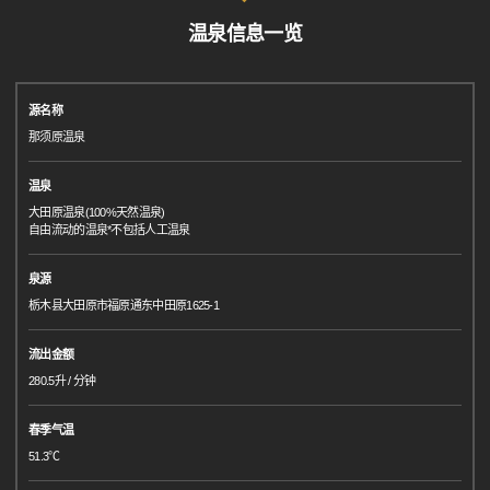
温泉信息一览
源名称
那须原温泉
温泉
大田原温泉(100%天然温泉)
自由流动的温泉*不包括人工温泉
泉源
栃木县大田原市福原通东中田原1625-1
流出金额
280.5升 / 分钟
春季气温
51.3℃