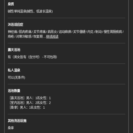
泉质
碱性单纯温泉(碱性、低波长温泉)
沐浴适应症
神经痛 / 肌肉疼痛 / 关节疼痛 / 肩周炎 / 运动麻痹 / 关节僵硬 / 内见 / 制动 / 慢性胃肠疾病 /
痔疮 / 对寒冷敏感 / 恢复期
…
继续阅读
露天浴池
有（男女皆有（含分时） - 不可包场）
私人温泉
可以(无条件)
浴池数量
［露天浴池］男人：1名女性：1
［室内浴池］男人：2名女性：2
［桑拿］男人：1名女性：1
其他洗浴设施
桑拿