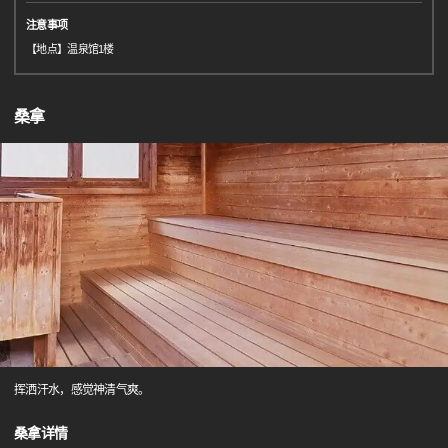
注意事项
【地点】温泉馆1楼
桑拿
挥洒汗水，感觉神清气爽。
桑拿详情