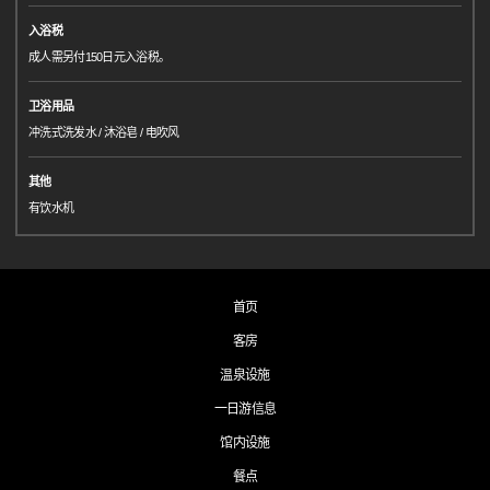
入浴税
成人需另付150日元入浴税。
卫浴用品
冲洗式洗发水 / 沐浴皂 / 电吹风
其他
有饮水机
首页
客房
温泉设施
一日游信息
馆内设施
餐点