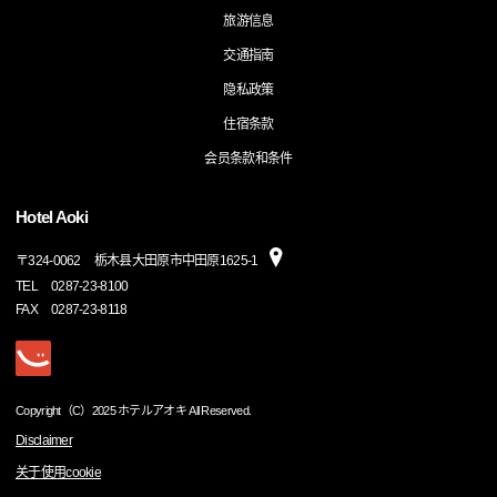
旅游信息
交通指南
隐私政策
住宿条款
会员条款和条件
Hotel Aoki
〒
324-0062
栃木县大田原市中田原1625-1
TEL
0287-23-8100
FAX
0287-23-8118
Copyright（C）2025 ホテルアオキ All Reserved.
Disclaimer
关于使用cookie